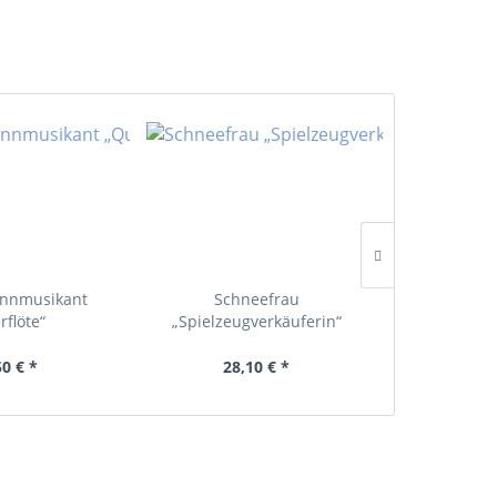
nnmusikant
Schneefrau
City K
rflöte“
„Spielzeugverkäuferin“
50 € *
28,10 € *
141