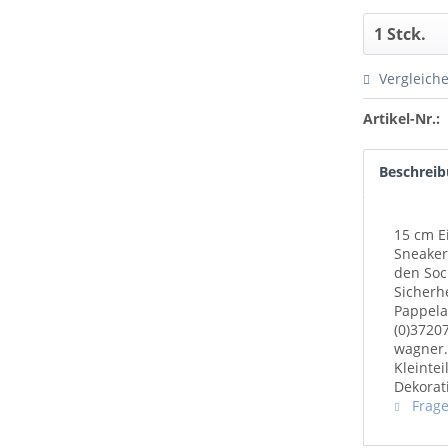
Vergleich
Artikel-Nr.:
Beschrei
15 cm E
Sneaker.
den Sock
Sicherh
Pappela
(0)3720
wagner.
Kleinte
Dekorat
Frage