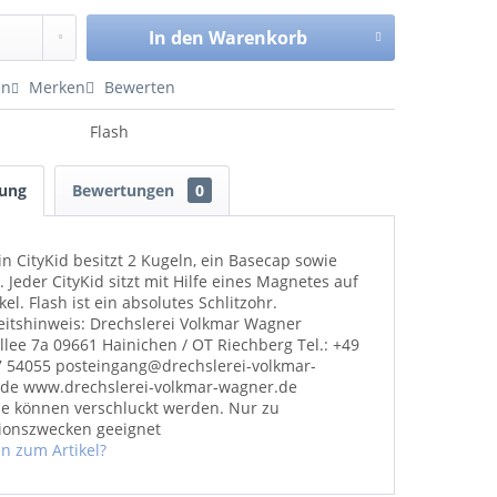
In den
Warenkorb
en
Merken
Bewerten
Flash
bung
Bewertungen
0
in CityKid besitzt 2 Kugeln, ein Basecap sowie
 Jeder CityKid sitzt mit Hilfe eines Magnetes auf
el. Flash ist ein absolutes Schlitzohr.
eitshinweis: Drechslerei Volkmar Wagner
llee 7a 09661 Hainichen / OT Riechberg Tel.: +49
7 54055 posteingang@drechslerei-volkmar-
de www.drechslerei-volkmar-wagner.de
ile können verschluckt werden. Nur zu
ionszwecken geeignet
n zum Artikel?