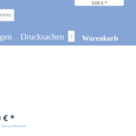
0,00 € *
Konto
ögen
Drucksachen

Warenkorb
 € *
l. Versandkosten