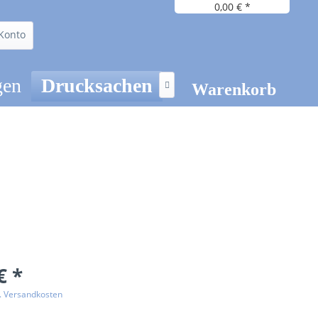
0,00 € *
Konto
gen
Drucksachen

Warenkorb
€ *
l. Versandkosten