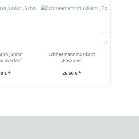
TIPP!
nn Junior
Schneemannmusikant
Schneem
allwerfer“
„Posaune“
„Scha
30 € *
26,50 € *
29