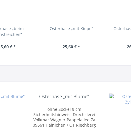
rhase „beim
Osterhase „mit Kiepe“
Osterhas
nstreichen“
25,60 € *
25,60 € *
26
Osterhase „mit Blume“
ohne Sockel 9 cm
Sicherheitshinweis: Drechslerei
Volkmar Wagner Pappelallee 7a
09661 Hainichen / OT Riechberg
Tel.: +49 (0)37207 54055