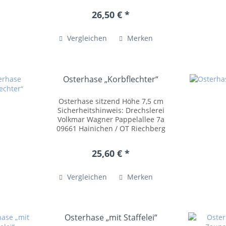
posteingang@drechslerei-
26,50 € *
volkmar-wagner.de
www.drechslerei-volkmar-
wagner.de Kleinteile können...
Vergleichen
Merken
Osterhase „Korbflechter“
Osterhase sitzend Höhe 7,5 cm
Sicherheitshinweis: Drechslerei
Volkmar Wagner Pappelallee 7a
09661 Hainichen / OT Riechberg
Tel.: +49 (0)37207 54055
posteingang@drechslerei-
25,60 € *
volkmar-wagner.de
www.drechslerei-volkmar-
wagner.de Kleinteile...
Vergleichen
Merken
Osterhase „mit Staffelei“