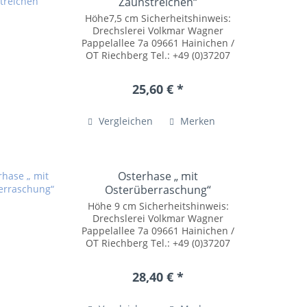
Zaunstreichen“
Höhe7,5 cm Sicherheitshinweis:
Drechslerei Volkmar Wagner
Pappelallee 7a 09661 Hainichen /
OT Riechberg Tel.: +49 (0)37207
54055 posteingang@drechslerei-
volkmar-wagner.de
25,60 € *
www.drechslerei-volkmar-
wagner.de Kleinteile können
verschluckt...
Vergleichen
Merken
Osterhase „ mit
Osterüberraschung“
Höhe 9 cm Sicherheitshinweis:
Drechslerei Volkmar Wagner
Pappelallee 7a 09661 Hainichen /
OT Riechberg Tel.: +49 (0)37207
54055 posteingang@drechslerei-
volkmar-wagner.de
28,40 € *
www.drechslerei-volkmar-
wagner.de Kleinteile können
verschluckt...