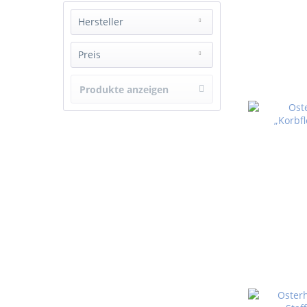
Hersteller
_
Preis
Produkte anzeigen
von
25,60 €
bis
30,20 €