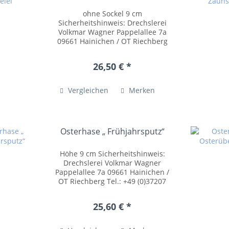
ohne Sockel 9 cm
Sicherheitshinweis: Drechslerei
Volkmar Wagner Pappelallee 7a
09661 Hainichen / OT Riechberg
Tel.: +49 (0)37207 54055
posteingang@drechslerei-
26,50 € *
volkmar-wagner.de
www.drechslerei-volkmar-
wagner.de Kleinteile können...
Vergleichen
Merken
Osterhase „ Frühjahrsputz“
Höhe 9 cm Sicherheitshinweis:
Drechslerei Volkmar Wagner
Pappelallee 7a 09661 Hainichen /
OT Riechberg Tel.: +49 (0)37207
54055 posteingang@drechslerei-
volkmar-wagner.de
25,60 € *
www.drechslerei-volkmar-
wagner.de Kleinteile können
verschluckt...