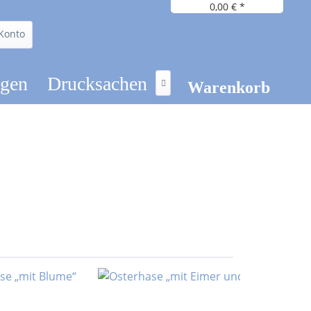
0,00 € *
Konto
ögen
Drucksachen

Warenkorb