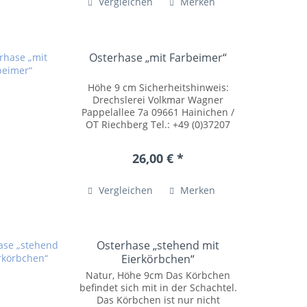
Vergleichen
Merken
Osterhase „mit Farbeimer“
Höhe 9 cm Sicherheitshinweis:
Drechslerei Volkmar Wagner
Pappelallee 7a 09661 Hainichen /
OT Riechberg Tel.: +49 (0)37207
54055 posteingang@drechslerei-
volkmar-wagner.de
26,00 € *
www.drechslerei-volkmar-
wagner.de Kleinteile können
verschluckt...
Vergleichen
Merken
Osterhase „stehend mit
Eierkörbchen“
Natur, Höhe 9cm Das Körbchen
befindet sich mit in der Schachtel.
Das Körbchen ist nur nicht