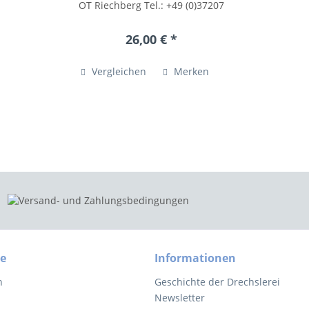
OT Riechberg Tel.: +49 (0)37207
54055 posteingang@drechslerei-
volkmar-wagner.de
26,00 € *
www.drechslerei-volkmar-
wagner.de Kleinteile können
verschluckt...
Vergleichen
Merken
ce
Informationen
n
Geschichte der Drechslerei
Newsletter