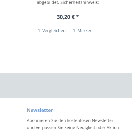
abgebildet. Sicherheitshinweis:
Drechslerei Volkmar Wagner
Pappelallee 7a 09661 Hainichen /
30,20 € *
OT Riechberg Tel.: +49 (0)37207
54055...
Vergleichen
Merken
Newsletter
Abonnieren Sie den kostenlosen Newsletter
und verpassen Sie keine Neuigkeit oder Aktion