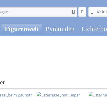
Mein 
Figurenwelt
Pyramiden
Lichterb
er