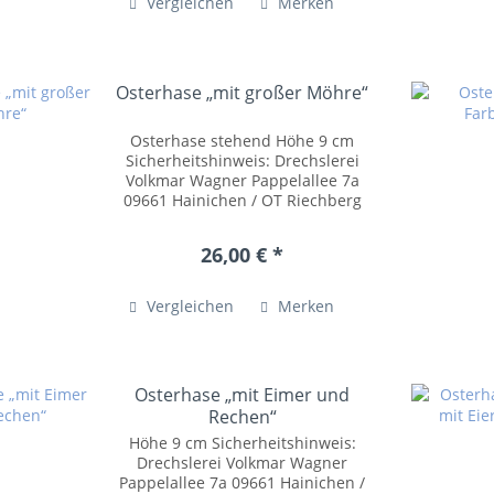
Vergleichen
Merken
Osterhase „mit großer Möhre“
Osterhase stehend Höhe 9 cm
Sicherheitshinweis: Drechslerei
Volkmar Wagner Pappelallee 7a
09661 Hainichen / OT Riechberg
Tel.: +49 (0)37207 54055
posteingang@drechslerei-
26,00 € *
volkmar-wagner.de
www.drechslerei-volkmar-
wagner.de Kleinteile...
Vergleichen
Merken
Osterhase „mit Eimer und
Rechen“
Höhe 9 cm Sicherheitshinweis:
Drechslerei Volkmar Wagner
Pappelallee 7a 09661 Hainichen /