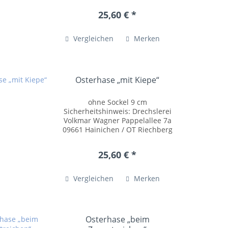
09661 Hainichen / OT Riechberg
25,60 € *
Tel.: +49 (0)37207 54055...
Vergleichen
Merken
Osterhase „mit Kiepe“
ohne Sockel 9 cm
Sicherheitshinweis: Drechslerei
Volkmar Wagner Pappelallee 7a
09661 Hainichen / OT Riechberg
Tel.: +49 (0)37207 54055
posteingang@drechslerei-
25,60 € *
volkmar-wagner.de
www.drechslerei-volkmar-
wagner.de Kleinteile können...
Vergleichen
Merken
Osterhase „beim