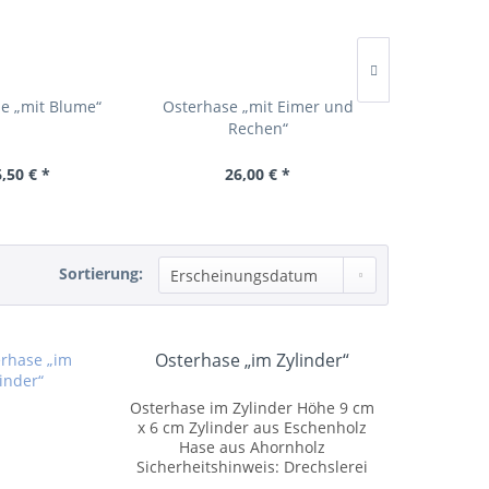
e „mit Blume“
Osterhase „mit Eimer und
Osterhase „
Rechen“
,50 € *
26,00 € *
26,
Sortierung:
Osterhase „im Zylinder“
Osterhase im Zylinder Höhe 9 cm
x 6 cm Zylinder aus Eschenholz
Hase aus Ahornholz
Sicherheitshinweis: Drechslerei
Volkmar Wagner Pappelallee 7a