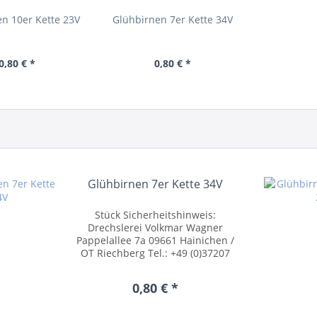
n 10er Kette 23V
Glühbirnen 7er Kette 34V
0,80 € *
0,80 € *
Glühbirnen 7er Kette 34V
Stück Sicherheitshinweis:
Drechslerei Volkmar Wagner
Pappelallee 7a 09661 Hainichen /
OT Riechberg Tel.: +49 (0)37207
54055 posteingang@drechslerei-
volkmar-wagner.de
0,80 € *
www.drechslerei-volkmar-
wagner.de Kleinteile können
verschluckt werden....