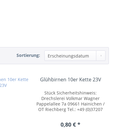
Sortierung:
Glühbirnen 10er Kette 23V
Stück Sicherheitshinweis:
Drechslerei Volkmar Wagner
Pappelallee 7a 09661 Hainichen /
OT Riechberg Tel.: +49 (0)37207
54055 posteingang@drechslerei-
volkmar-wagner.de
0,80 € *
www.drechslerei-volkmar-
wagner.de Kleinteile können
verschluckt werden....