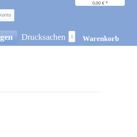
0,00 € *
Konto
ögen
Drucksachen

Warenkorb