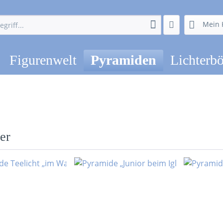
Mein 
Figurenwelt
Pyramiden
Lichterb
er