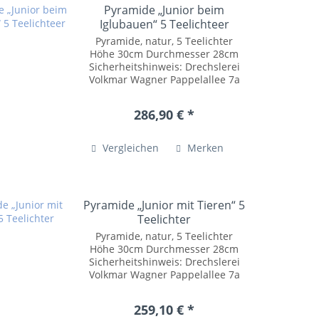
Pyramide „Junior beim
Iglubauen“ 5 Teelichteer
Pyramide, natur, 5 Teelichter
Höhe 30cm Durchmesser 28cm
Sicherheitshinweis: Drechslerei
Volkmar Wagner Pappelallee 7a
09661 Hainichen / OT Riechberg
Tel.: +49 (0)37207 54055
286,90 € *
posteingang@drechslerei-
volkmar-wagner.de...
Vergleichen
Merken
Pyramide „Junior mit Tieren“ 5
Teelichter
Pyramide, natur, 5 Teelichter
Höhe 30cm Durchmesser 28cm
Sicherheitshinweis: Drechslerei
Volkmar Wagner Pappelallee 7a
09661 Hainichen / OT Riechberg
Tel.: +49 (0)37207 54055
259,10 € *
posteingang@drechslerei-