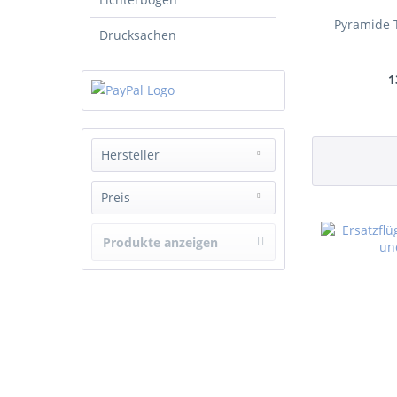
Pyramide T
Drucksachen
1
Hersteller
_
Preis
Produkte anzeigen
von
8,40 €
bis
286,90 €