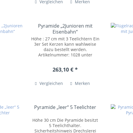
Vergleichen
Merken
Pyramide „2Junioren mit
Eisenbahn“
Höhe : 27 cm mit 3 Teelichtern Ein
3er Set Kerzen kann wahlweise
dazu bestellt werden.
Artikelnummer: 1028 unter
Zubehör Sicherheitshinweis
Drechslerei Volkmar Wagner
263,10 € *
Pappelallee 7a 09661 Hainichen /
OT Riechberg Tel.: +49 (0)37207
54055...
Vergleichen
Merken
Pyramide „leer“ 5 Teelichter
Höhe 30 cm Die Pyramide besitzt
5 Teelichthalter.
Sicherheitshinweis Drechslerei