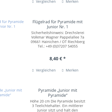
Vergleichen
Merken
Flügelrad für Pyramide mit
Junior Nr. 1
Sicherheitshinweis: Drechslerei
Volkmar Wagner Pappelallee 7a
09661 Hainichen / OT Riechberg
Tel.: +49 (0)37207 54055
posteingang@drechslerei-
volkmar-wagner.de
8,40 € *
www.drechslerei-volkmar-
wagner.de Kleinteile können
verschluckt werden. Nur...
Vergleichen
Merken
Pyramide „Junior mit
Pyramide“
Höhe 20 cm Die Pyramide besitzt
3 Teelichtehalter. Ein mittlerer
Junior sitzt und hält den