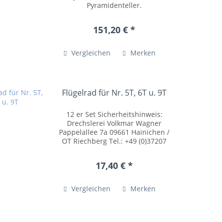
Pyramidenteller.
Sicherheitshinweis: Drechslerei
Volkmar Wagner Pappelallee 7a
151,20 € *
09661 Hainichen / OT Riechberg
Tel.: +49 (0)37207 54055...
Vergleichen
Merken
Flügelrad für Nr. 5T, 6T u. 9T
12 er Set Sicherheitshinweis:
Drechslerei Volkmar Wagner
Pappelallee 7a 09661 Hainichen /
OT Riechberg Tel.: +49 (0)37207
54055 posteingang@drechslerei-
volkmar-wagner.de
17,40 € *
www.drechslerei-volkmar-
wagner.de Kleinteile können
verschluckt...
Vergleichen
Merken