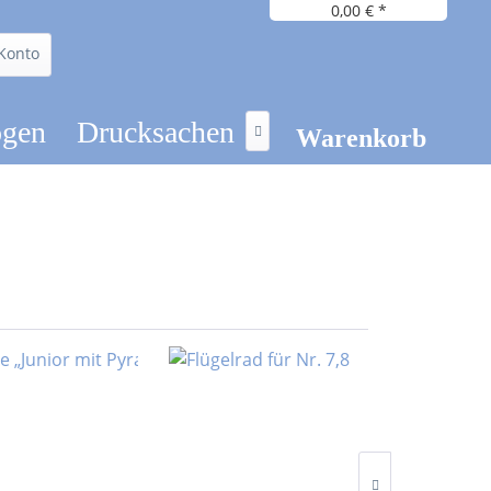
0,00 € *
Konto
ögen
Drucksachen

Warenkorb