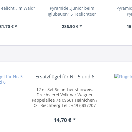
eelicht „im Wald“
Pyramide „Junior beim
Pyramid
Iglubauen“ 5 Teelichteer
Py
31,70 € *
286,90 € *
15
Ersatzflügel für Nr. 5 und 6
12 er Set Sicherheitshinweis:
Drechslerei Volkmar Wagner
Pappelallee 7a 09661 Hainichen /
OT Riechberg Tel.: +49 (0)37207
54055 posteingang@drechslerei-
volkmar-wagner.de
14,70 € *
www.drechslerei-volkmar-
wagner.de Kleinteile können
verschluckt...