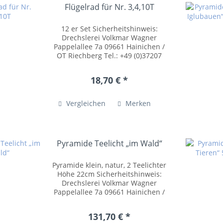
Flügelrad für Nr. 3,4,10T
12 er Set Sicherheitshinweis:
Drechslerei Volkmar Wagner
Pappelallee 7a 09661 Hainichen /
OT Riechberg Tel.: +49 (0)37207
54055 posteingang@drechslerei-
volkmar-wagner.de
18,70 € *
www.drechslerei-volkmar-
wagner.de Kleinteile können
verschluckt...
Vergleichen
Merken
Pyramide Teelicht „im Wald“
Pyramide klein, natur, 2 Teelichter
Höhe 22cm Sicherheitshinweis:
Drechslerei Volkmar Wagner
Pappelallee 7a 09661 Hainichen /
OT Riechberg Tel.: +49 (0)37207
54055 posteingang@drechslerei-
131,70 € *
volkmar-wagner.de...