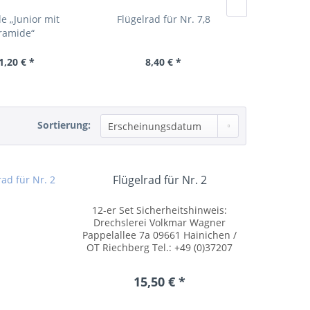
e „Junior mit
Flügelrad für Nr. 7,8
Flügelrad fü
ramide“
1,20 € *
8,40 € *
17,
Sortierung:
Flügelrad für Nr. 2
12-er Set Sicherheitshinweis:
Drechslerei Volkmar Wagner
Pappelallee 7a 09661 Hainichen /
OT Riechberg Tel.: +49 (0)37207
54055 posteingang@drechslerei-
volkmar-wagner.de
15,50 € *
www.drechslerei-volkmar-
wagner.de Kleinteile können
verschluckt...