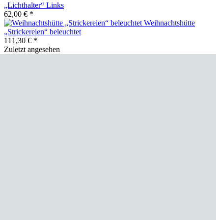
„Lichthalter“ Links
62,00 € *
Weihnachtshütte
„Strickereien“ beleuchtet
111,30 € *
Zuletzt angesehen