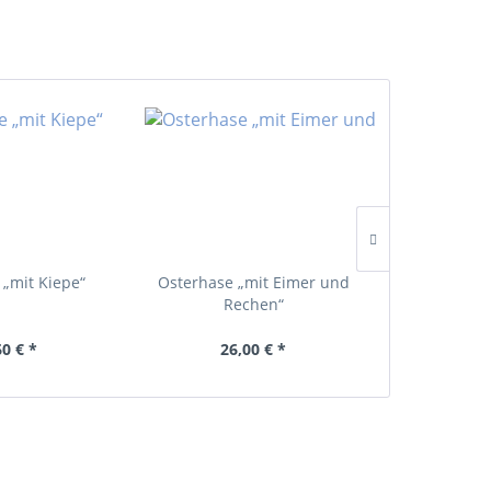
 „mit Kiepe“
Osterhase „mit Eimer und
Osterhase
Rechen“
Eierk
60 € *
26,00 € *
30