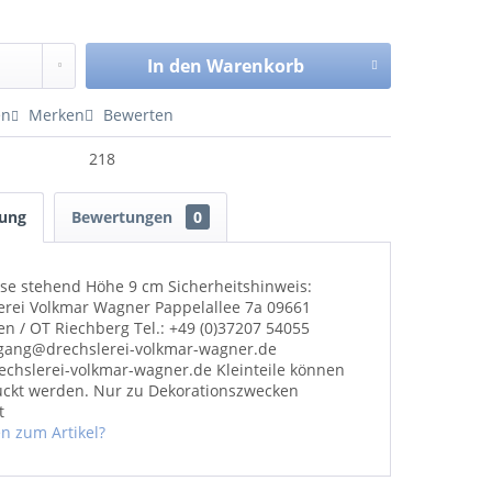
In den
Warenkorb
en
Merken
Bewerten
218
bung
Bewertungen
0
se stehend Höhe 9 cm Sicherheitshinweis:
erei Volkmar Wagner Pappelallee 7a 09661
en / OT Riechberg Tel.: +49 (0)37207 54055
gang@drechslerei-volkmar-wagner.de
chslerei-volkmar-wagner.de Kleinteile können
uckt werden. Nur zu Dekorationszwecken
t
n zum Artikel?