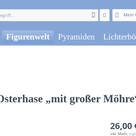
Mein 
Figurenwelt
Pyramiden
Lichterb
Osterhase „mit großer Möhre
26,00 
inkl. MwSt.
zzg