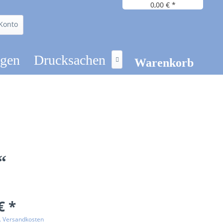
0,00 € *
Konto
ögen
Drucksachen

Warenkorb
“
€ *
l. Versandkosten