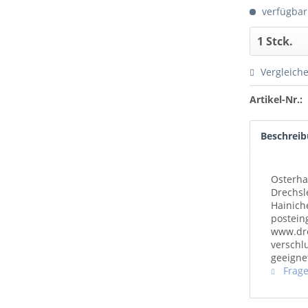
verfügbar
Vergleich
Artikel-Nr.:
Beschrei
Osterha
Drechsl
Hainich
postein
www.dre
verschl
geeigne
Frage