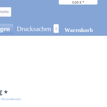
0,00 € *
Konto
ögen
Drucksachen

Warenkorb
€ *
l. Versandkosten