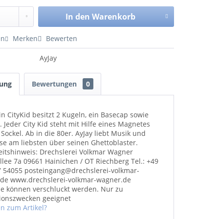
In den
Warenkorb
en
Merken
Bewerten
AyJay
bung
Bewertungen
0
in CityKid besitzt 2 Kugeln, ein Basecap sowie
 Jeder City Kid steht mit Hilfe eines Magnetes
Sockel. Ab in die 80er. AyJay liebt Musik und
ese am liebsten über seinen Ghettoblaster.
eitshinweis: Drechslerei Volkmar Wagner
llee 7a 09661 Hainichen / OT Riechberg Tel.: +49
7 54055 posteingang@drechslerei-volkmar-
de www.drechslerei-volkmar-wagner.de
ile können verschluckt werden. Nur zu
ionszwecken geeignet
n zum Artikel?