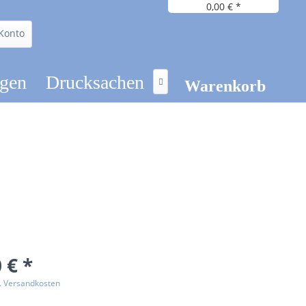
0,00 € *
Konto
ögen
Drucksachen

Warenkorb
 € *
l. Versandkosten